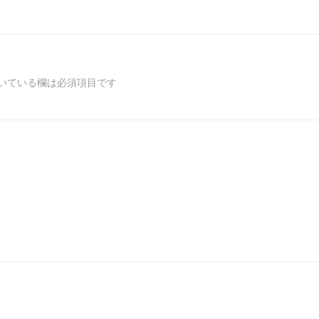
ナ
ビ
いている欄は必須項目です
ゲ
ー
シ
ョ
ン