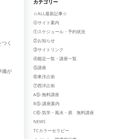
カテゴリー
☆ALL最新記事☆
⓪サイト案内
①スケジュール・予約状況
②お知らせ
をつく
③サイトリンク
④鑑定一覧・講座一覧
⑤講座
準備が
⑥東洋占術
⑦西洋占術
A⑤-無料講座
B⑤-講座案内
C⑥-気学・風水・易 無料講座
NEWS
TCカラーセラピー