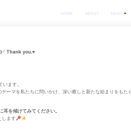
HOME
ABOUT
NEWS
hank you.♥
ています。
のテーマを私たちに問いかけ、深い癒しと新たな始まりをもた
に耳を傾けてみてください。
えします