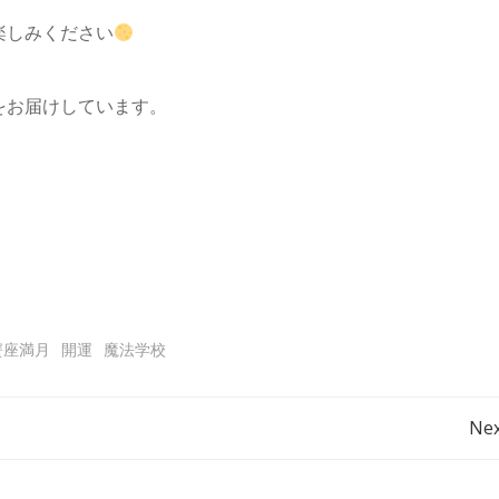
楽しみください
をお届けしています。
蟹座満月
開運
魔法学校
投
Nex
稿