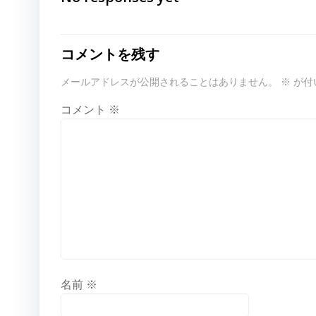
ナ
ビ
コメントを残す
メールアドレスが公開されることはありません。
※
が付
ゲ
コメント
※
ー
シ
ョ
ン
名前
※