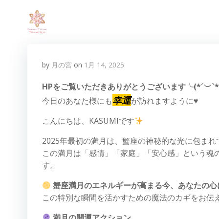
コ
ン
テ
ン
ツ
へ
by
月の宮
on
1月 14, 2025
ス
HPをご覧いただきありがとうございます╰(*´︶`*)╯T
キ
ッ
幸運
今日のあなた様にも
が訪れますように♥
プ
こんにちは、KASUMIです
2025年最初の満月は、蟹座の神秘的な光に包まれ
この満月は「感情」「家庭」「安心感」という魂
す。
蟹座満月のエネルギーが高まる今、あなたの心
この特別な瞬間を活かすための魔法のカギをお伝
満月の開運アクション