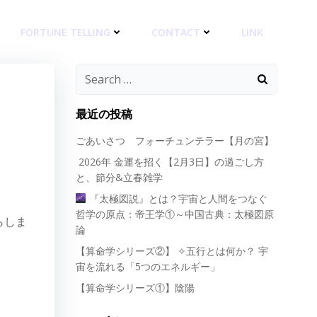
FORTUNE TELLING
CONTACT
LINK
Search
for:
最近の投稿
ごあいさつ フォーチュンテラー【月の宮】
2026年 金運を招く【2月3日】の過ごし方
と、節分&立春雑学
『太極図説』とは？宇宙と人間をつなぐ
哲学の原点：帝王学①～中国古典：太極図原
らしま
論
【算命学シリーズ②】 ✧五行とは何か？ 宇
宙を流れる「5つのエネルギー」
【算命学シリーズ①】陰陽