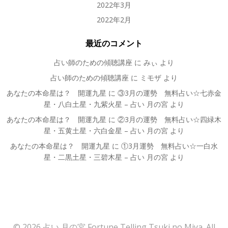
2022年3月
2022年2月
最近のコメント
占い師のための傾聴講座
に
みぃ
より
占い師のための傾聴講座
に
ミモザ
より
あなたの本命星は？ 開運九星
に
③3月の運勢 無料占い☆七赤金
星・八白土星・九紫火星 – 占い 月の宮
より
あなたの本命星は？ 開運九星
に
②3月の運勢 無料占い☆四緑木
星・五黄土星・六白金星 – 占い 月の宮
より
あなたの本命星は？ 開運九星
に
①3月運勢 無料占い☆一白水
星・二黒土星・三碧木星 – 占い 月の宮
より
© 2026 占い 月の宮 Fortune Telling Tsuki no Miya. All