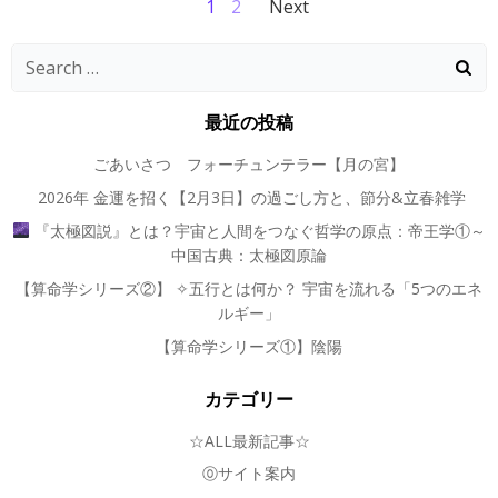
Posts
Posts
Page
Page
1
2
Next
navigation
navigation
Search
for:
最近の投稿
ごあいさつ フォーチュンテラー【月の宮】
2026年 金運を招く【2月3日】の過ごし方と、節分&立春雑学
『太極図説』とは？宇宙と人間をつなぐ哲学の原点：帝王学①～
中国古典：太極図原論
【算命学シリーズ②】 ✧五行とは何か？ 宇宙を流れる「5つのエネ
ルギー」
【算命学シリーズ①】陰陽
カテゴリー
☆ALL最新記事☆
⓪サイト案内