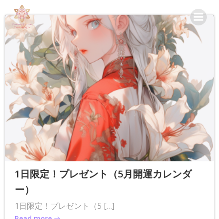
コ
ン
テ
ン
ツ
へ
ス
キ
ッ
プ
1日限定！プレゼント（5月開運カレンダ
ー）
1日限定！プレゼント（5 […]
Read more