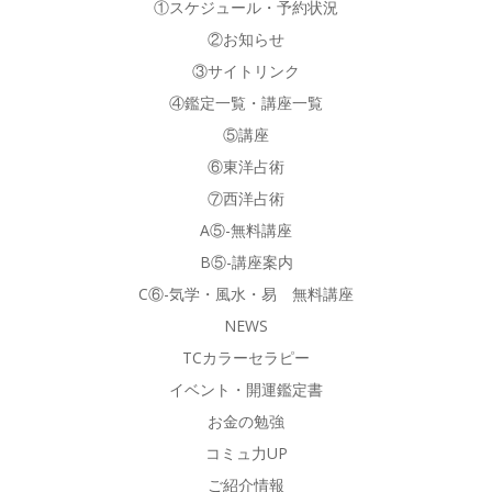
①スケジュール・予約状況
②お知らせ
③サイトリンク
④鑑定一覧・講座一覧
⑤講座
⑥東洋占術
⑦西洋占術
A⑤-無料講座
B⑤-講座案内
C⑥-気学・風水・易 無料講座
NEWS
TCカラーセラピー
イベント・開運鑑定書
お金の勉強
コミュ力UP
ご紹介情報